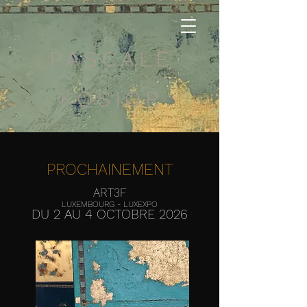
PASCALE
KOSIOR
PROCHAINEMENT
ART3F
LUXEMBOURG - LUXEXPO
DU 2 AU 4 OCTOBRE 2026